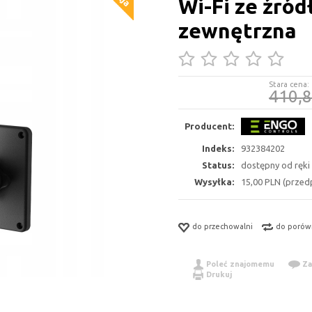
Wi-Fi ze źród
zewnętrzna
Stara cena:
410,
Producent:
Indeks:
932384202
Status:
dostępny od ręki
Wysyłka:
15,00 PLN (przedp
do przechowalni
do porów
Poleć znajomemu
Za
Drukuj