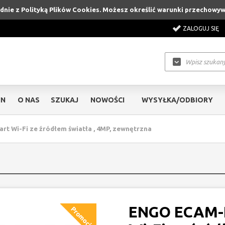
godnie z Polityką Plików Cookies. Możesz określić warunki przechowy
ZALOGUJ SIĘ
IN
O NAS
SZUKAJ
NOWOŚCI
WYSYŁKA/ODBIORY
 Wi-Fi ze źródłem światła , 4MP, zewnętrzna
ENGO ECAM-L