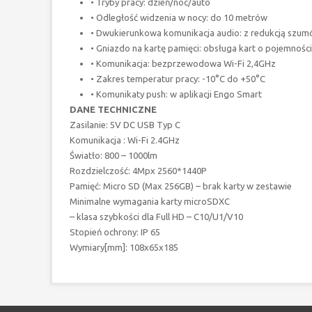
• Tryby pracy: dzień/noc/auto
• Odległość widzenia w nocy: do 10 metrów
• Dwukierunkowa komunikacja audio: z redukcją szu
• Gniazdo na kartę pamięci: obsługa kart o pojemnośc
• Komunikacja: bezprzewodowa Wi-Fi 2,4GHz
• Zakres temperatur pracy: -10°C do +50°C
• Komunikaty push: w aplikacji Engo Smart
DANE TECHNICZNE
Zasilanie: 5V DC USB Typ C
Komunikacja : Wi-Fi 2.4GHz
Światło: 800 – 1000lm
Rozdzielczość: 4Mpx 2560*1440P
Pamięć: Micro SD (Max 256GB) – brak karty w zestawie
Minimalne wymagania karty microSDXC
– klasa szybkości dla Full HD – C10/U1/V10
Stopień ochrony: IP 65
Wymiary[mm]: 108x65x185