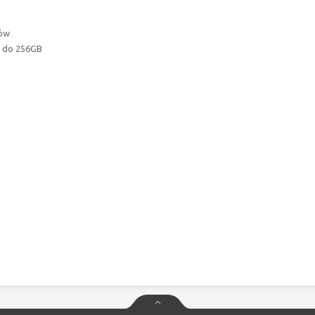
mów
i do 256GB