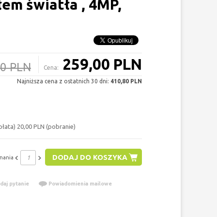
łem światła , 4MP,
259,00 PLN
80 PLN
Cena:
Najniższa cena z ostatnich 30 dni:
410,80 PLN
łata) 20,00 PLN (pobranie)
DODAJ DO KOSZYKA
nania
daj pytanie
Powiadomienia mailowe